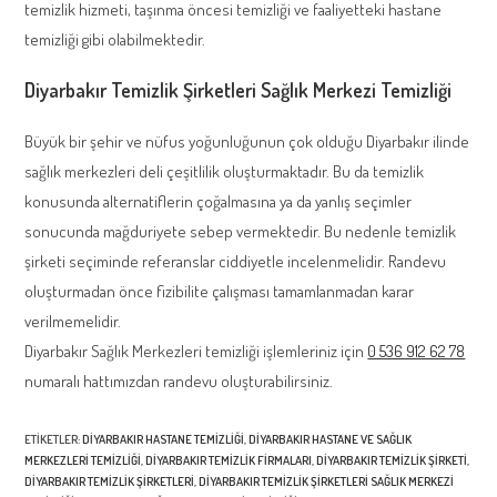
temizlik hizmeti, taşınma öncesi temizliği ve faaliyetteki hastane
temizliği gibi olabilmektedir.
Diyarbakır Temizlik Şirketleri Sağlık Merkezi Temizliği
Büyük bir şehir ve nüfus yoğunluğunun çok olduğu Diyarbakır ilinde
sağlık merkezleri deli çeşitlilik oluşturmaktadır. Bu da temizlik
konusunda alternatiflerin çoğalmasına ya da yanlış seçimler
sonucunda mağduriyete sebep vermektedir. Bu nedenle temizlik
şirketi seçiminde referanslar ciddiyetle incelenmelidir. Randevu
oluşturmadan önce fizibilite çalışması tamamlanmadan karar
verilmemelidir.
Diyarbakır Sağlık Merkezleri temizliği işlemleriniz için
0 536 912 62 78
numaralı hattımızdan randevu oluşturabilirsiniz.
ETIKETLER
:
DIYARBAKIR HASTANE TEMIZLIĞI
,
DIYARBAKIR HASTANE VE SAĞLIK
MERKEZLERI TEMIZLIĞI
,
DIYARBAKIR TEMIZLIK FIRMALARI
,
DIYARBAKIR TEMIZLIK ŞIRKETI
,
DIYARBAKIR TEMIZLIK ŞIRKETLERI
,
DIYARBAKIR TEMIZLIK ŞIRKETLERI SAĞLIK MERKEZI