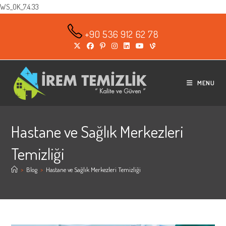
WS_OK_7.4.33
Skip
to
+90 536 912 62 78
content
MENU
Hastane ve Sağlık Merkezleri
Temizliği
>
Blog
>
Hastane ve Sağlık Merkezleri Temizliği