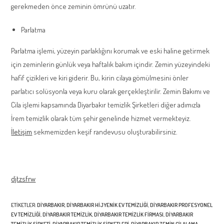
gerekmeden önce zeminin ömrünü uzatır.
Parlatma
Parlatma işlemi, yüzeyin parlaklığını korumak ve eski haline getirmek
için zeminlerin günlük veya haftalık bakım içindir. Zemin yüzeyindeki
hafif çizikleri ve kiri giderir. Bu, kirin cilaya gömülmesini önler
parlatıcı solüsyonla veya kuru olarak gerçekleştirilir. Zemin Bakımı ve
Cila işlemi kapsamında Diyarbakır temizlik Şirketleri diğer adımızla
İrem temizlik olarak tüm şehir genelinde hizmet vermekteyiz.
İletişim
sekmemizden keşif randevusu oluşturabilirsiniz.
djtzsfrw
ETIKETLER
:
DIYARBAKIR
,
DIYARBAKIR HIJYENIK EV TEMIZLIĞI
,
DIYARBAKIR PROFESYONEL
EV TEMIZLIĞI
,
DIYARBAKIR TEMIZLIK
,
DIYARBAKIR TEMIZLIK FIRMASI
,
DIYARBAKIR