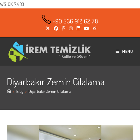
WS_OK_7.4.33
Skip
to
+90 536 912 62 78
content
MENU
Diyarbakır Zemin Cilalama
>
Blog
>
Diyarbakır Zemin Cilalama