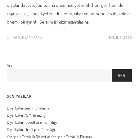
ön planda tuttuğumuz ana unsur ise yeterlilik. Hem gün hem de
uygulama açısından yeterli düzenek, cihaz ve personele sahip olmak
önemli bir ayrıntı. Gelelim işimizin aşamalarına;
DIYARBAKIR
YORUMLAR KAPALI
EYLÜL 3, 2020
ZEMIN
CILALAMA
IÇIN
Ara
ARA
SON YAZILAR
Diyarbakır Zemin Cilalama
Diyarbakır AVM Temizliği
Diyarbakır İbadethane Temizliği
Diyarbakır Dış Cephe Temizliği
Yenişehir Temizlik Şirketi ve Yenişehir Temizlik Firması