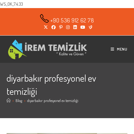
WS_OK_7.4.33
Skip
to
+90 536 912 62 78
content
MENU
diyarbakır profesyonel ev
temizliği
>
Blog
>
diyarbakır profesyonel ev temizliği