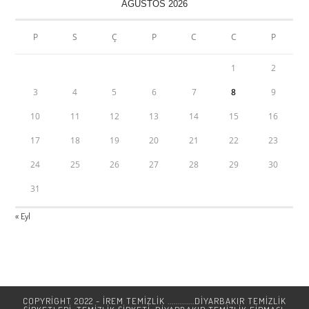
AĞUSTOS 2026
P
S
Ç
P
C
C
P
1
2
3
4
5
6
7
8
9
10
11
12
13
14
15
16
17
18
19
20
21
22
23
24
25
26
27
28
29
30
31
« Eyl
COPYRIGHT 2022 - İREM TEMİZLİK .............DIYARBAKIR TEMIZLIK