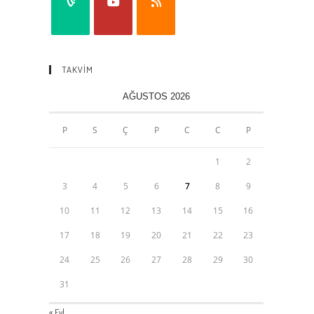
TAKVİM
AĞUSTOS 2026
P
S
Ç
P
C
C
P
1
2
3
4
5
6
7
8
9
10
11
12
13
14
15
16
17
18
19
20
21
22
23
24
25
26
27
28
29
30
31
« Eyl