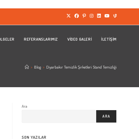
ÖLGELER
REFERANSLARIMIZ
VIDEO GALERI
İLETIŞIM
>
Blog
>
Diyarbakır Temizlik Şirketleri Stand Temizliği
Ara
ARA
SON YAZILAR