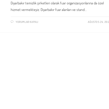
Diyarbakır temizlik şirketleri olarak fuar organizasyonlarına da özel
hizmet vermekteyiz. Diyarbakır fuar alanları ve stand…
DIYARBAKIR
YORUMLAR KAPALI
AĞUSTOS 24, 20
FUAR
ALANLARI
VE
STAND
TEMIZLIĞI
IÇIN