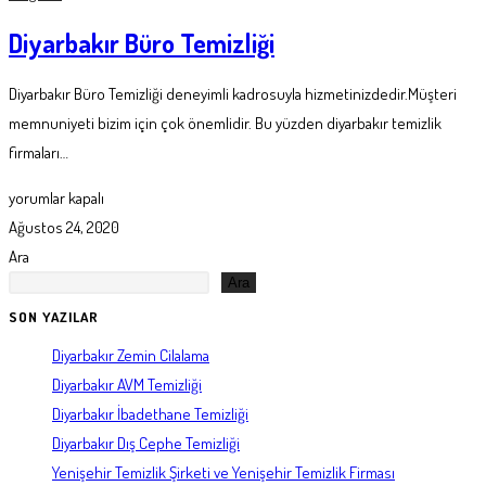
Diyarbakır Büro Temizliği
Diyarbakır Büro Temizliği deneyimli kadrosuyla hizmetinizdedir.Müşteri
memnuniyeti bizim için çok önemlidir. Bu yüzden diyarbakır temizlik
firmaları…
Diyarbakır
yorumlar kapalı
Büro
Ağustos 24, 2020
Temizliği
Ara
için
Ara
SON YAZILAR
Diyarbakır Zemin Cilalama
Diyarbakır AVM Temizliği
Diyarbakır İbadethane Temizliği
Diyarbakır Dış Cephe Temizliği
Yenişehir Temizlik Şirketi ve Yenişehir Temizlik Firması