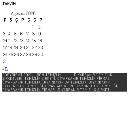
TAKVİM
Ağustos 2026
P
S
Ç
P
C
C
P
1
2
3
4
5
6
7
8
9
10
11
12
13
14
15
16
17
18
19
20
21
22
23
24
25
26
27
28
29
30
31
« Eyl
COPYRIGHT 2022 - İREM TEMİZLİK .............DIYARBAKIR TEMIZLIK
ŞIRKETLERI, TEMIZLIK ŞIRKETI, DIYARBAKIR TEMIZLIK FIRMASI,
DIYARBAKIR TEMIZLIK, DIYARBAKIR’DA TEMIZLIK, DIYARBAKIR
HIJYENIK EV TEMIZLIĞI, DIYARBAKIR PROFESYONEL EV TEMIZLIĞI,
DIYARBAKIR TEMIZLIK FIRMASI, DIYARBAKIR TEMIZLIK ŞIRKETI