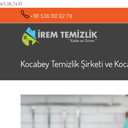
WS_OK_7.4.33
Skip
+90 536 912 62 78
to
content
Kocabey Temizlik Şirketi ve Koc