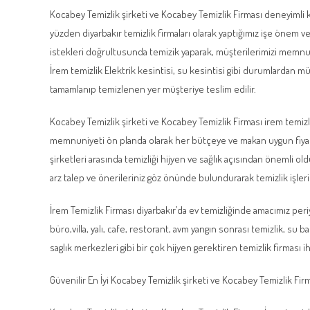
Kocabey Temizlik şirketi ve Kocabey Temizlik Firması deneyimli
yüzden diyarbakır temizlik firmaları olarak yaptığımız işe önem 
istekleri doğrultusunda temizik yaparak, müşterilerimizi mem
İrem temizlik Elektrik kesintisi, su kesintisi gibi durumlardan m
tamamlanıp temizlenen yer müşteriye teslim edilir.
Kocabey Temizlik şirketi ve Kocabey Temizlik Firması irem temizlik
memnuniyeti ön planda olarak her bütçeye ve makan uygun fiyata 
şirketleri arasında temizliği hijyen ve sağlık açısından önemli ol
arz talep ve önerileriniz göz önünde bulundurarak temizlik işleri
İrem Temizlik Firması diyarbakır’da ev temizliğinde amacımız peri
büro,villa, yalı, cafe, restorant, avm yangın sonrası temizlik, su ba
saglık merkezleri gibi bir çok hijyen gerektiren temizlik firması iht
Güvenilir En İyi Kocabey Temizlik şirketi ve Kocabey Temizlik Fir