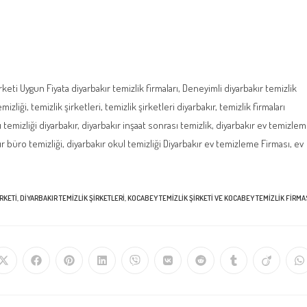
şirketi Uygun Fiyata diyarbakır temizlik firmaları, Deneyimli diyarbakır temizlik
mizliği, temizlik şirketleri, temizlik şirketleri diyarbakır, temizlik firmaları
 temizliği diyarbakır, diyarbakır inşaat sonrası temizlik, diyarbakır ev temizle
kır büro temizliği, diyarbakır okul temizliği Diyarbakır ev temizleme Firması, ev
RKETI
,
DIYARBAKIR TEMIZLIK ŞIRKETLERI
,
KOCABEY TEMIZLIK ŞIRKETI VE KOCABEY TEMIZLIK FIRMA
Opens
Opens
Opens
Opens
Opens
Opens
Opens
Opens
Opens
O
in
in
in
in
in
in
in
in
in
in
a
a
a
a
a
a
a
a
a
a
new
new
new
new
new
new
new
new
new
n
window
window
window
window
window
window
window
window
window
w