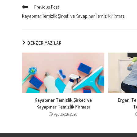
CONTENT
Read
Previous Post
more
Kayapınar Temizlik Şirketi ve Kayapınar Temizlik Firması
articles
BENZER YAZILAR
Kayapınar Temizlik Şirketi ve
Ergani Tem
Kayapınar Temizlik Firması
T
Ağustos 26, 2020