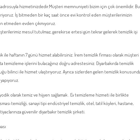
 kadrosuyla hizmetinizdedir.Müşteri memnuniyeti bizim için çok önemlidir. Bu
veriyoruz. İş bitmeden bir kaç saat önce evi kontrol eden müşterilerimizin
nun etmeden evden çıkmıyoruz.
üşterilerimiz mesul tutulmaz, gerekirse ertesi gün tekrar gelerek temizlik işi
 ile haftanın 7 günü hizmet alabilirsiniz. İrem temizlik firması olarak müşteri
temizleme işlerini bulacağınız doğru adrestesiniz. Diyarbakırda temizlik
duğu bilinci ile hizmet ulaştırıyoruz. Ayrıca sizlerden gelen temizlik konusund
 yapıyoruz.
yodik olarak temiz ve hijyen sağlamak . Ev temizleme hizmeti ile birlikte
sması temizliği, sanayi tipi endüstriyel temizlik, otel, tatil köyleri, hastane,
iyaclarınıza güvenilir diyarbakır temizlik şirketi.
ması