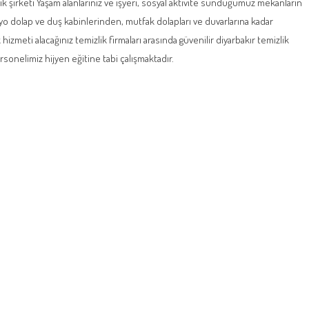
k şirketi Yaşam alanlarınız ve işyeri, sosyal aktivite sunduğumuz mekanların
yo dolap ve duş kabinlerinden, mutfak dolapları ve duvarlarına kadar
hizmeti alacağınız temizlik firmaları arasında güvenilir diyarbakır temizlik
personelimiz hijyen eğitine tabi çalışmaktadır.