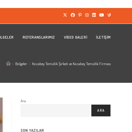
ÖLGELER
REFERANSLARIMIZ
VIDEO GALERI
İLETIŞIM
>
Bölgeler
>
Kocabey Temizlik Şirketi ve Kocabey Temizlik Firması
Ara
ARA
SON YAZILAR