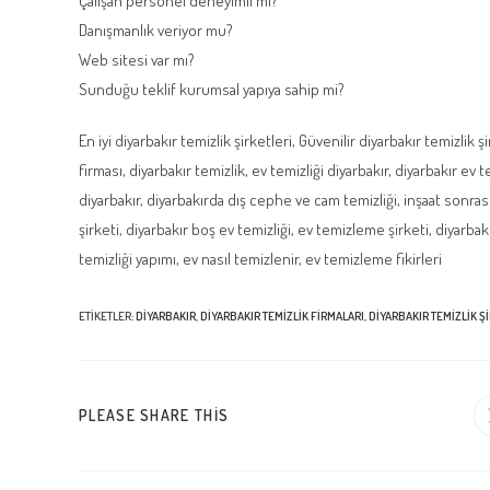
Çalışan personel deneyimli mi?
Danışmanlık veriyor mu?
Web sitesi var mı?
Sunduğu teklif kurumsal yapıya sahip mi?
En iyi diyarbakır temizlik şirketleri, Güvenilir diyarbakır temizlik 
firması, diyarbakır temizlik, ev temizliği diyarbakır, diyarbakır ev te
diyarbakır, diyarbakırda dış cephe ve cam temizliği, inşaat sonrası
şirketi, diyarbakır boş ev temizliği, ev temizleme şirketi, diyarba
temizliği yapımı, ev nasıl temizlenir, ev temizleme fikirleri
ETIKETLER
:
DIYARBAKIR
,
DIYARBAKIR TEMIZLIK FIRMALARI
,
DIYARBAKIR TEMIZLIK ŞI
SHARE
PLEASE SHARE THIS
THIS