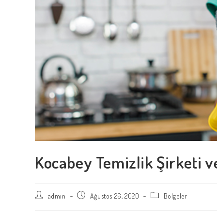
Kocabey Temizlik Şirketi v
Post
Post
Post
admin
Ağustos 26, 2020
Bölgeler
author:
published:
category: